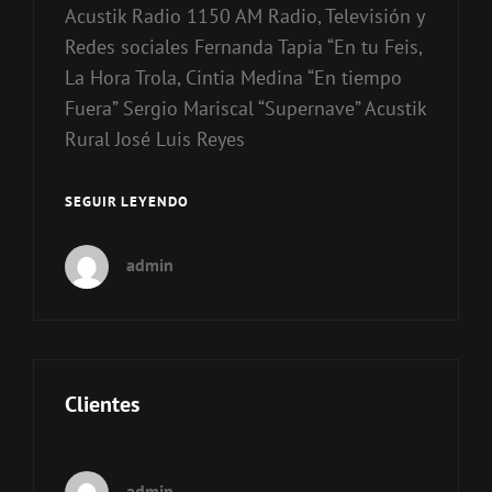
Acustik Radio 1150 AM Radio, Televisión y
Redes sociales Fernanda Tapia “En tu Feis,
La Hora Trola, Cintia Medina “En tiempo
Fuera” Sergio Mariscal “Supernave” Acustik
Rural José Luis Reyes
TOP
SEGUIR LEYENDO
ESTACIONES
CDMX
admin
Y
ESTADO
DE
MÉXICO
Clientes
admin