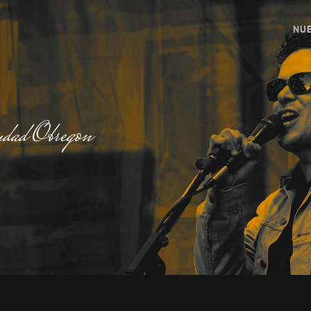
NUE
udad Obregon